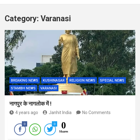
Category:
Varanasi
BREAKING NEWS
KUSHINAGAR
RELIGION NEWS
SPECIAL NEWS
STAMBH NEWS
VARANASI
नागपुर के नागलोक में !
4 years ago
Janhit India
No Comments
0
0
0
Shares