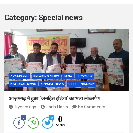
Category:
Special news
AZAMGARH
BREAKING NEWS
INDIA
LUCKNOW
NATIONAL NEWS
SPECIAL NEWS
UTTAR PRADESH
आज़मगढ़ में हुआ ‘जनहित इंडिया’ का भव्य लोकार्पण
4 years ago
Janhit India
No Comments
0
0
0
Shares