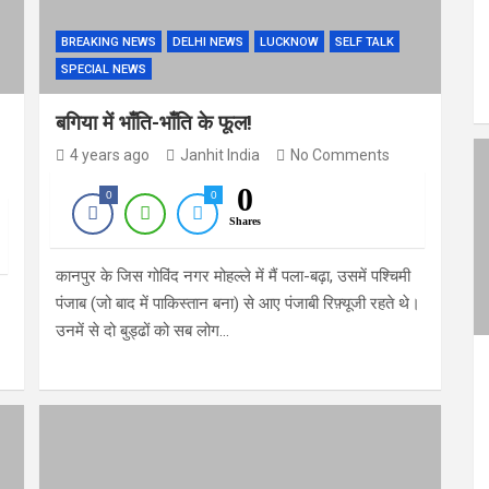
BREAKING NEWS
DELHI NEWS
LUCKNOW
SELF TALK
SPECIAL NEWS
बगिया में भाँति-भाँति के फूल!
4 years ago
Janhit India
No Comments
0
0
0
Shares
कानपुर के जिस गोविंद नगर मोहल्ले में मैं पला-बढ़ा, उसमें पश्चिमी
पंजाब (जो बाद में पाकिस्तान बना) से आए पंजाबी रिफ़्यूजी रहते थे।
उनमें से दो बुड्ढों को सब लोग…