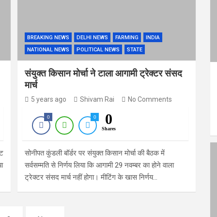
BREAKING NEWS
DELHI NEWS
FARMING
INDIA
NATIONAL NEWS
POLITICAL NEWS
STATE
संयुक्त किसान मोर्चा ने टाला आगामी ट्रेक्टर संसद
मार्च
5 years ago
Shivam Rai
No Comments
0
0
0
Shares
ंट
सोनीपत कुंडली बॉर्डर पर संयुक्त किसान मोर्चा की बैठक में
या
सर्वसम्मति से निर्णय लिया कि आगामी 29 नवम्बर का होने वाला
ट्रेक्टर संसद मार्च नहीं होगा। मीटिंग के खास निर्णय…