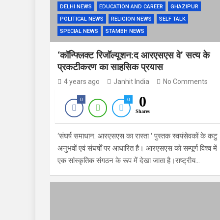
DELHI NEWS
EDUCATION AND CAREER
GHAZIPUR
POLITICAL NEWS
RELIGION NEWS
SELF TALK
SPECIAL NEWS
STAMBH NEWS
‘कॉन्फ्लिक्ट रिजॉल्यूशन:द आरएसएस वे’ सत्य के
प्रकटीकरण का साहसिक प्रयास
4 years ago
Janhit India
No Comments
0
0
0
Shares
‘संघर्ष समाधान: आरएसएस का रास्ता ‘ पुस्तक स्वयंसेवकों के कटु
अनुभवों एवं संघर्षों पर आधारित है। आरएसएस को सम्पूर्ण विश्व में
एक सांस्कृतिक संगठन के रूप में देखा जाता है।राष्ट्रीय…