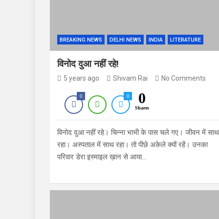
BREAKING NEWS
DELHI NEWS
INDIA
LITERATURE
विनोद दुआ नहीं रहे!
5 years ago
Shivam Rai
No Comments
0
0
0
Shares
विनोद दुआ नहीं रहे। चिन्ना भाभी के पास चले गए। जीवन में साथ
रहा। अस्पताल में साथ रहा। तो पीछे अकेले क्यों रहें। उनका
परिवार डेरा इस्माइल ख़ान से आया…