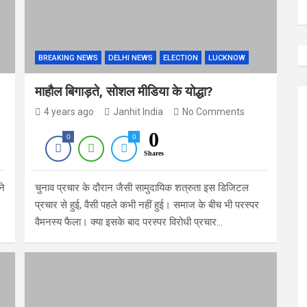
BREAKING NEWS
DELHI NEWS
ELECTION
LUCKNOW
माहौल बिगाड़ते, सोशल मीडिया के योद्धा?
4 years ago
Janhit India
No Comments
0
0
0
Shares
ने
चुनाव प्रचार के दौरान जैसी सामुदायिक शत्रुता इस डिजिटल
प्रचार से हुई, वैसी पहले कभी नहीं हुई। समाज के बीच भी परस्पर
वैमनस्य फैला। क्या इसके बाद परस्पर विरोधी प्रचार…